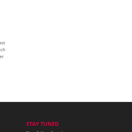
mit
ich
er
STAY TUNED