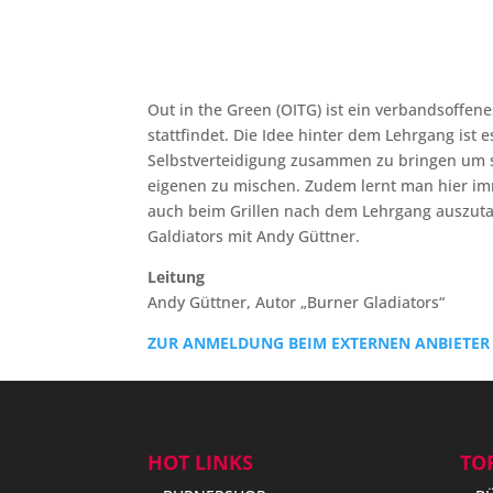
Out in the Green (OITG) ist ein verbandsoffen
stattfindet. Die Idee hinter dem Lehrgang ist 
Selbstverteidigung zusammen zu bringen um s
eigenen zu mischen. Zudem lernt man hier imm
auch beim Grillen nach dem Lehrgang auszuta
Galdiators mit Andy Güttner.
Leitung
Andy Güttner, Autor „Burner Gladiators“
ZUR ANMELDUNG BEIM EXTERNEN ANBIETER
HOT LINKS
TOP